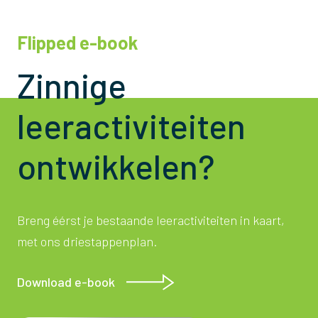
Flipped e-book
Zinnige
leeractiviteiten
ontwikkelen?
Breng éérst je bestaande leeractiviteiten in kaart,
met ons driestappenplan.
Download e-book