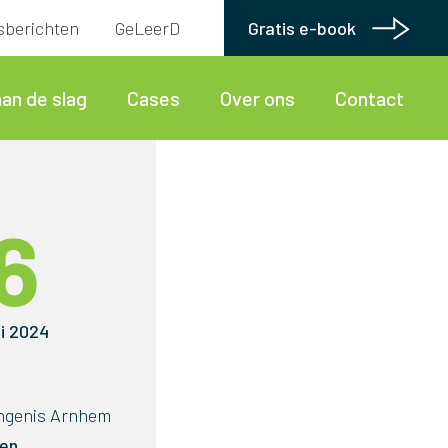
tsberichten
GeLeerD
Gratis e-book
aan de slag
Cases
Over ons
Contact
6
ni 2024
ngenis Arnhem
ren