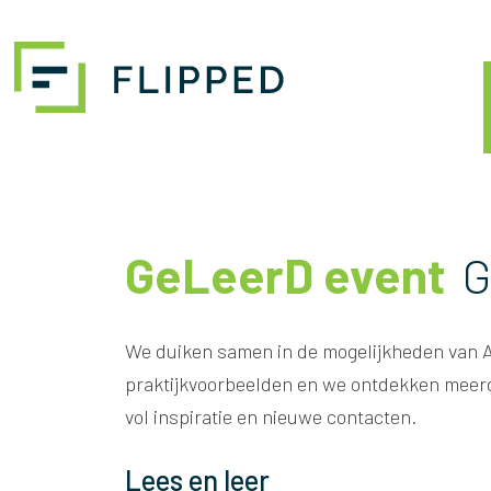
Skip
naar
inhoud
GeLeerD event
G
We duiken samen in de mogelijkheden van A
praktijkvoorbeelden en we ontdekken meerd
vol inspiratie en nieuwe contacten.
Lees en leer