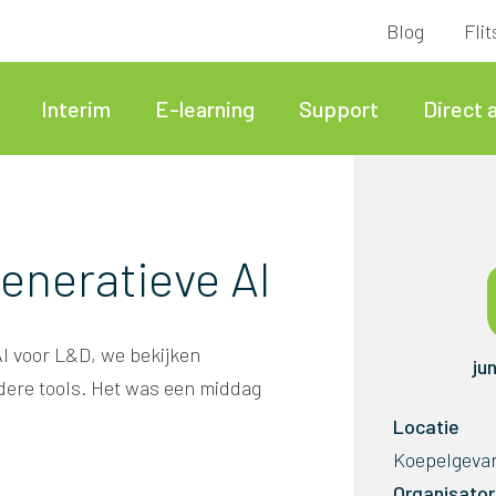
Blog
Fli
Interim
E-learning
Support
Direct 
eneratieve AI
I voor L&D, we bekijken
ju
ere tools. Het was een middag
Locatie
Koepelgeva
Organisato